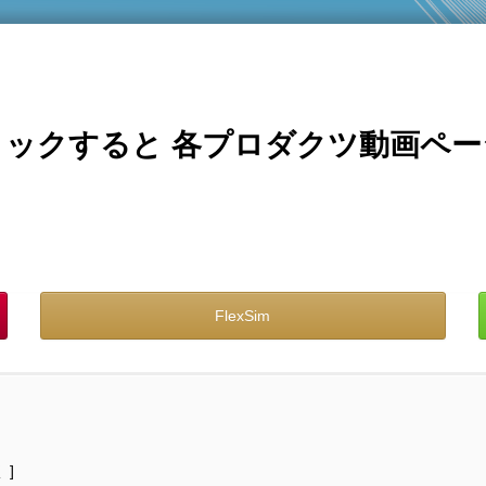
ックすると 各プロダクツ動画ペ
FlexSim
 ]