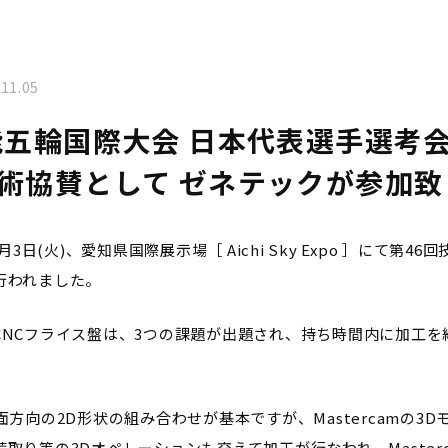
.11.05
能五輪国際大会 日本代表選手選考会
術協賛として ゼネテックが参加致
月3日(火)、愛知県国際展示場［ Aichi Sky Expo ］にて第4
行われました。
CNCフライス盤は、3つの課題が出題され、持ち時間内に加工を
面方向の2D形状の組み合わせが基本ですが、Mastercamの3
取り等の3Dオペレーションも交えて加工が行なわれ、Master