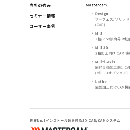
Mastercam
当社の強み
Design
セミナー情報
サーフェス/ソリッ
(CAD)
ユーザー事例
Mill
2軸/2.5軸/簡易3軸
Mill 3D
3軸加工向け CAM 機
Multi-Axis
同時５軸加工向けCA
(Mill 3Dオプション)
Lathe
旋盤加工向けCAM機
世界No.1インストール数を誇る3D-CAD/CAMシステム