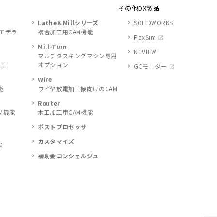
その他DX製品
Lathe＆Millシリーズ
SOLIDWORKS
ドモデラ
複合加工用CAM機能
FlexSim
Mill-Turn
NCVIEW
マルチタスキングマシン専用
加工
オプション
GCモニター
Wire
能
ワイヤ放電加工機向けのCAM
Router
M機能
木工加工用CAM機能
ポストプロセッサ
カスタマイズ
能
補助金コンシェルジュ