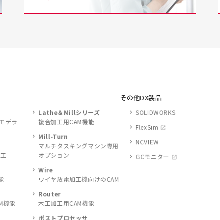
その他DX製品
Lathe＆Millシリーズ
SOLIDWORKS
ドモデラ
複合加工用CAM機能
FlexSim
Mill-Turn
NCVIEW
マルチタスキングマシン専用
加工
オプション
GCモニター
Wire
能
ワイヤ放電加工機向けのCAM
Router
M機能
木工加工用CAM機能
ポストプロセッサ