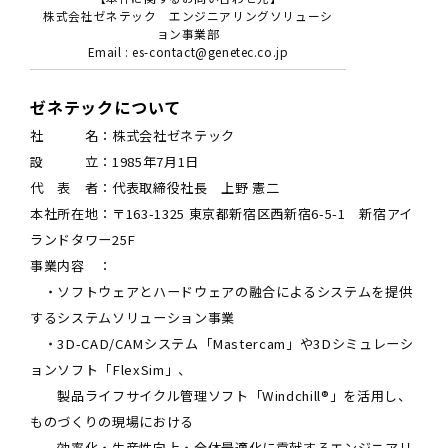
株式会社ゼネテック エンジニアリングソリューシ
ョン事業部
Email : es-contact@genetec.co.jp
ゼネテックについて
社 名：株式会社ゼネテック
設 立：1985年7月1日
代 表 者：代表取締役社長 上野 憲二
本社所在地：〒163-1325 東京都新宿区西新宿6-5-1 新宿アイ
ランドタワー25F
事業内容 ：
・ソフトウェアとハードウェアの融合によるシステムを提供
するシステムソリューション事業
・3D-CAD/CAMシステム「Mastercam」や3Dシミュレーシ
ョンソフト「FlexSim」、
製品ライフサイクル管理ソフト「Windchill®」を活用し、
ものづくりの現場における
効率化・生産性向上・全体最適化に貢献するエンジニアリ