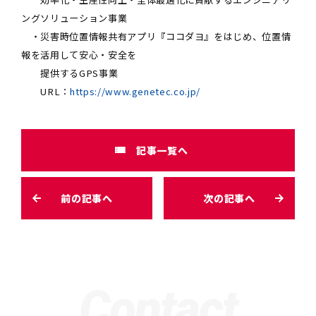
ングソリューション事業
・災害時位置情報共有アプリ『ココダヨ』をはじめ、位置情
報を活用して安心・安全を
提供するGPS事業
URL：
https://www.genetec.co.jp/
記事一覧へ
前の記事へ
次の記事へ
Contact