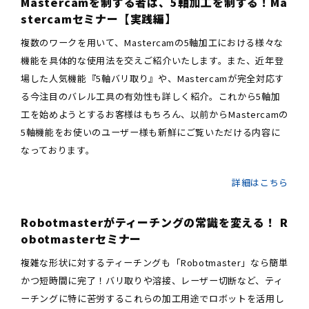
Mastercamを制する者は、5軸加工を制する！Ma
stercamセミナー【実践編】
複数のワークを用いて、Mastercamの5軸加工における様々な
機能を具体的な使用法を交えご紹介いたします。また、近年登
場した人気機能『5軸バリ取り』や、Mastercamが完全対応す
る今注目のバレル工具の有効性も詳しく紹介。これから5軸加
工を始めようとするお客様はもちろん、以前からMastercamの
5軸機能をお使いのユーザー様も新鮮にご覧いただける内容に
なっております。
詳細はこちら
Robotmasterがティーチングの常識を変える！ R
obotmasterセミナー
複雑な形状に対するティーチングも「Robotmaster」なら簡単
かつ短時間に完了！バリ取りや溶接、レーザー切断など、ティ
ーチングに特に苦労するこれらの加工用途でロボットを活用し