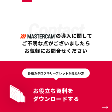
Contact
の導入に関して
ご不明な点がございましたら
お気軽にお問合せください
各種カタログやリーフレットが見たい方
お役立ち資料を
ダウンロードする