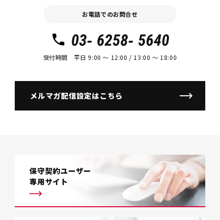
お電話でのお問合せ
03- 6258- 5640
受付時間 平日 9:00 〜 12:00 / 13:00 〜 18:00
メルマガ配信設定はこちら
保守契約ユーザー
専用サイト