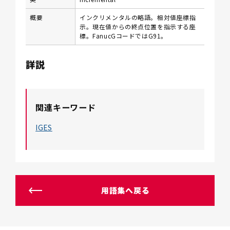
概要
インクリメンタルの略語。相対値座標指
示。現在値からの終点位置を指示する座
標。FanucGコードではG91。
詳説
関連キーワード
IGES
用語集へ戻る