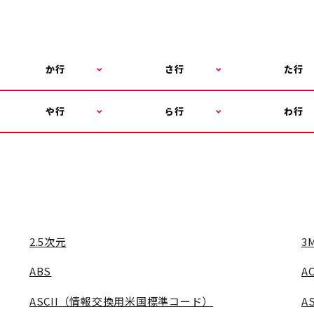
か行
さ行
た行
や行
ら行
わ行
2.5次元
3
ABS
AC
ASCII（情報交換用米国標準コード）
A