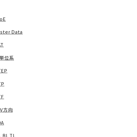
roE
ster Data
AT
I単位系
TEP
TP
TF
/V方向
DA
 BL TL