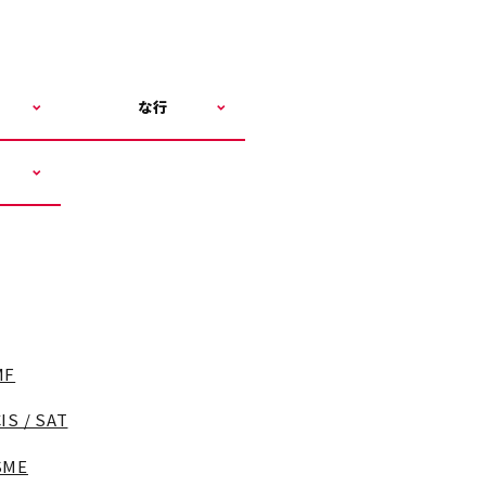
な行
MF
IS / SAT
SME