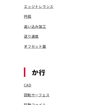
エッジトレランス
円弧
追い込み加工
送り速度
オフセット面
か行
CAD
回転サーフェス
起動ファイル