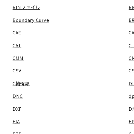
BINファイル
B
Boundary Curve
B
CAE
CA
CAT
C
CMM
C
CSV
C
C軸輪郭
D
DNC
dp
DXF
D
EIA
E
FTP
G