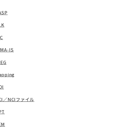
ASP
J.K
NC
AMA-IS
PEG
apping
DI
CI／NCIファイル
PT
EM