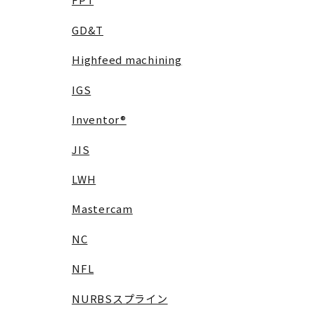
GD&T
Highfeed machining
IGS
Inventor®
JIS
LWH
Mastercam
NC
NFL
NURBSスプライン