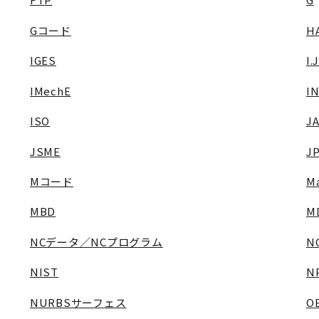
Gコード
H
IGES
I.
IMechE
I
ISO
J
JSME
J
Mコード
M
MBD
M
NCデータ／NCプログラム
N
NIST
N
NURBSサーフェス
O