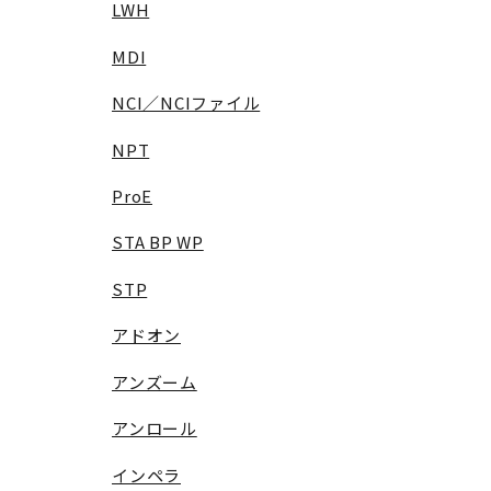
LWH
MDI
NCI／NCIファイル
NPT
ProE
STA BP WP
STP
アドオン
アンズーム
アンロール
インペラ