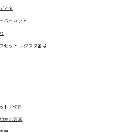
ディタ
ーバーカット
り
フセット レジスタ番号
ット／切削
想表示要素
容値