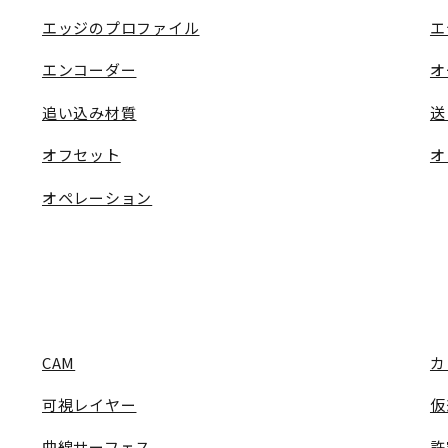
エッジのプロファイル
エ
エンコーダー
オ
追い込み材質
送
オフセット
オ
オペレーション
CAM
カ
可視レイヤー
仮
曲線サーフェス
許