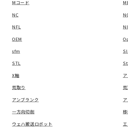
Mコード
M
NC
N
NFL
N
OEM
O
sfm
S
STL
St
X軸
ア
荒取り
荒
アンブランク
ア
一方向切削
移
ウェハ搬送ロボット
エ