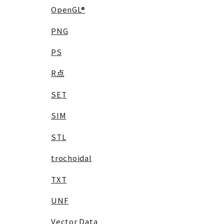
OpenGL®
PNG
PS
R点
SET
SIM
STL
trochoidal
TXT
UNF
Vector Data