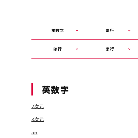
英数字
あ行
は行
ま行
英数字
2次元
3次元
ap