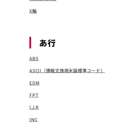
X軸
あ行
ABS
ASCII（情報交換用米国標準コード）
EDM
FPT
I.J.K
INC