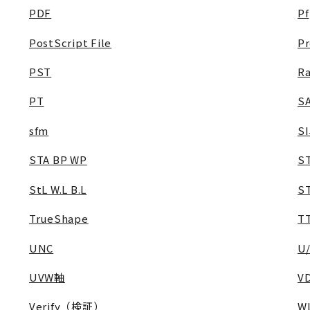
PDF
Pf
PostScript File
P
PST
Ra
PT
S
sfm
S
STA BP WP
S
StL W.L B.L
S
TrueShape
T
UNC
U
UVW軸
V
Verify（検証）
WL