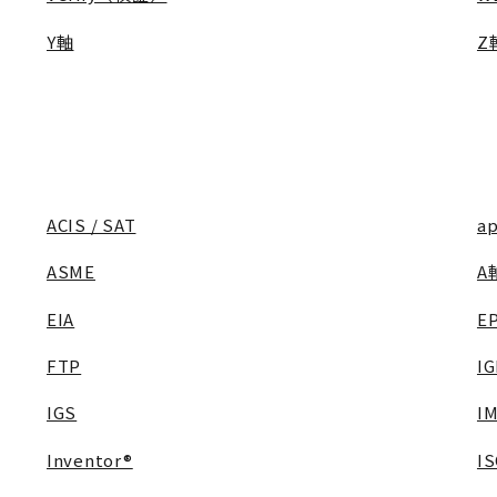
Y軸
Z
ACIS / SAT
a
ASME
A
EIA
E
FTP
I
IGS
I
Inventor®
I