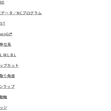
BD
Cデータ／NCプログラム
IST
penGL®
I単位系
L W.L B.L
ップカット
取り角度
ンラップ
動軸
ッジ