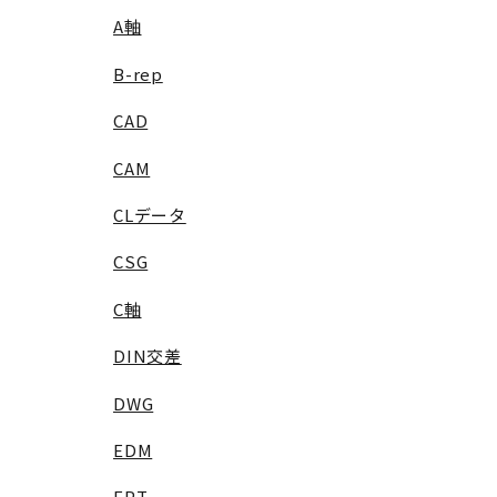
A軸
B-rep
CAD
CAM
CLデータ
CSG
C軸
DIN交差
DWG
EDM
FPT