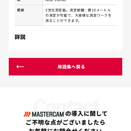
概要
3次元測定器。測定距離：数10メートル
の測定が可能で、大規模な測定ワークを
測ることができます。
詳説
用語集へ戻る
Contact
の導入に関して
ご不明な点がございましたら
お気軽にお問合せください