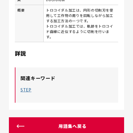
概要
トロコイダル加工は、円形の切​​削刃を使
用して工作物の周りを回転しながら加工
する加工方法の一つです。
トロコイダル加工では、軌跡をトロコイ
ド曲線に近似するように切削を行いま
す。
詳説
関連キーワード
STEP
用語集へ戻る