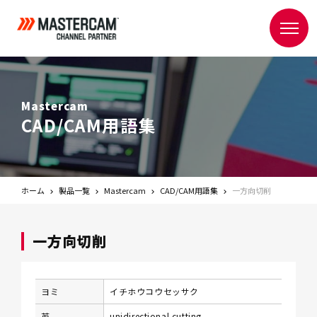
Mastercam
CAD/CAM用語集
ホーム
製品一覧
Mastercam
CAD/CAM用語集
一方向切削
一方向切削
ヨミ
イチホウコウセッサク
英
unidirectional cutting