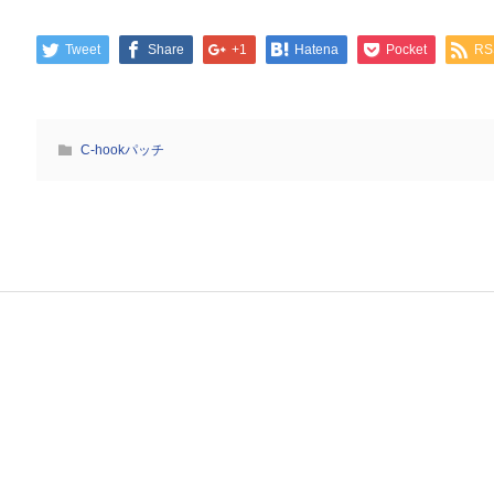
Tweet
Share
+1
Hatena
Pocket
RS
C-hookパッチ