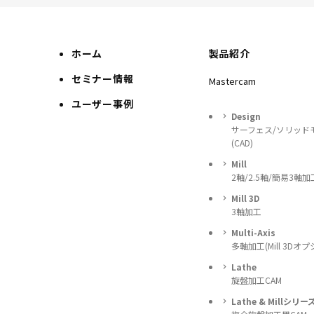
ホーム
製品紹介
セミナー情報
Mastercam
ユーザー事例
Design
サーフェス/ソリッド
(CAD)
Mill
2軸/2.5軸/簡易3軸加
Mill 3D
3軸加工
Multi-Axis
多軸加工(Mill 3Dオプ
Lathe
旋盤加工CAM
Lathe & Millシリー