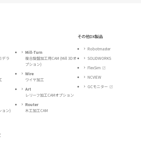
その他DX製品
Robotmaster
Mill-Turn
モデラ
複合旋盤加工用CAM (Mill 3Dオ
SOLIDWORKS
プション)
FlexSim
Wire
NCVIEW
工
ワイヤ加工
GCモニター
Art
レリーフ加工CAMオプション
Router
ション)
木工加工CAM
ズ