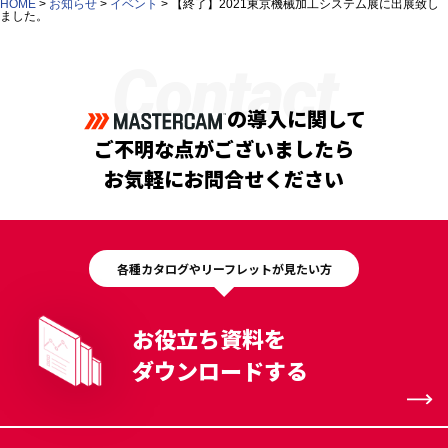
HOME
>
お知らせ
>
イベント
>
【終了】2021東京機械加工システム展に出展致し
ました。
Contact
の導入に関して
ご不明な点がございましたら
お気軽にお問合せください
各種カタログやリーフレットが見たい方
お役立ち資料を
ダウンロードする