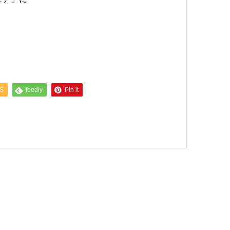
S
feedly
Pin it