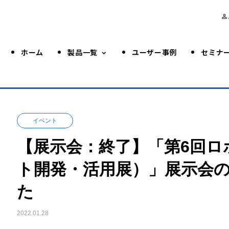
person_outline
ホーム
製品一覧
ユーザー事例
セミナ
イベント
【展示会：終了】「第6回ロ
ト開発・活用展）」展示会
た
2022.01.28