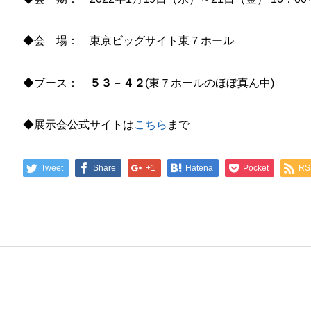
◆会 場： 東京ビッグサイト東７ホール
◆ブース：
５３－４２
(東７ホールのほぼ真ん中)
◆展示会公式サイトは
こちら
まで
Tweet
Share
+1
Hatena
Pocket
RS