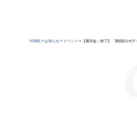
HOME
>
お知らせ
>
イベント
>
【展示会：終了】「第6回ロボデ