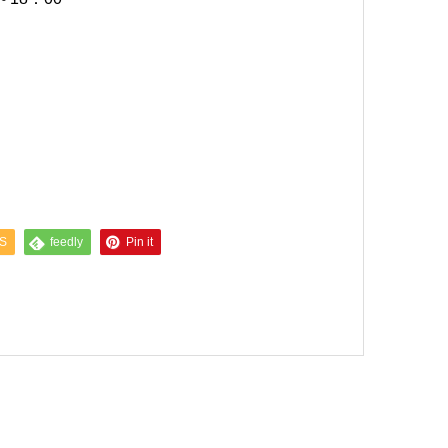
S
feedly
Pin it