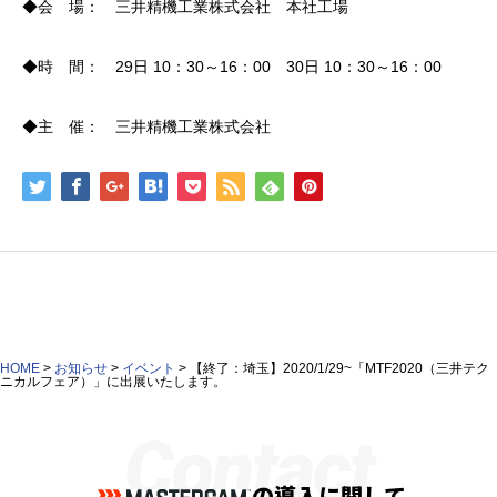
◆会 場： 三井精機工業株式会社 本社工場
◆時 間： 29日 10：30～16：00 30日 10：30～16：00
◆主 催： 三井精機工業株式会社
HOME
>
お知らせ
>
イベント
>
【終了：埼玉】2020/1/29~「MTF2020（三井テク
ニカルフェア）」に出展いたします。
Contact
の導入に関して