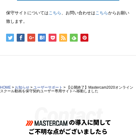
保守サイトについては
こちら
、お問い合わせは
こちら
からお願い
致します。
HOME
>
お知らせ
>
ユーザーサポート
>
【公開終了】Mastercam2020オンライン
スクール動画を保守契約ユーザー専用サイトへ移動しました
Contact
の導入に関して
ご不明な点がございましたら